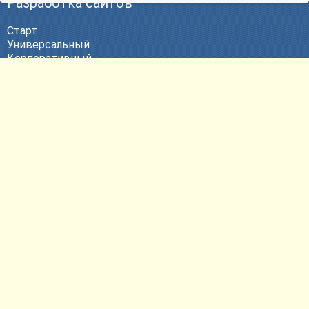
Разработка сайтов
Старт
Универсальный
Корпоративный
Эксклюзивный
ВЕБ-Портал
Политика конфиденциальности
Другие услуги
Продвижение сайтов
Контекстная реклама
Техническая поддержка
Размещение сайтов
Регистрация доменных имен
Согласие на обработку
персональных данных
Контактная информация
E-mail:
pr@bweb.ru