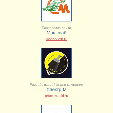
Разработка сайта
Машснаб
msnab-vrn.ru
Разработка сайта для компании
Спектр-М
prom-kraski.ru