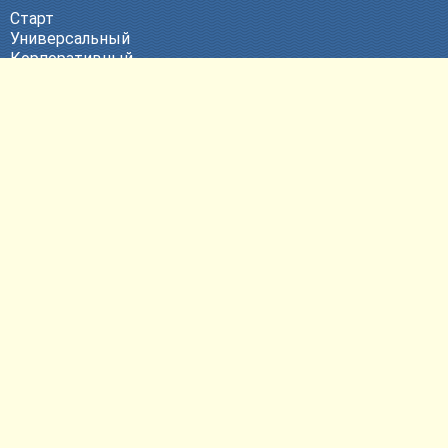
Старт
Универсальный
Корпоративный
Эксклюзивный
ВЕБ-Портал
Политика конфиденциальности
Другие услуги
Продвижение сайтов
Контекстная реклама
Техническая поддержка
Размещение сайтов
Регистрация доменных имен
Согласие на обработку
персональных данных
Контактная информация
E-mail:
pr@bweb.ru
Телефон: +7 (473) 274-47-57