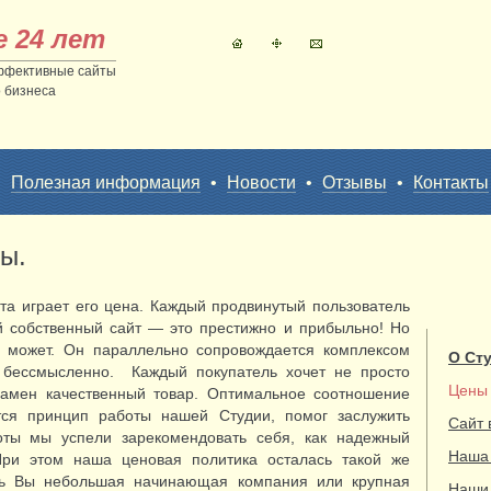
е 24 лет
ффективные сайты
 бизнеса
•
Полезная информация
•
Новости
•
Отзывы
•
Контакты
ы.
та играет его цена. Каждый продвинутый пользователь
ой собственный сайт — это престижно и прибыльно! Но
е может. Он параллельно сопровождается комплексом
О Ст
а бессмысленно. Каждый покупатель хочет не просто
Цены
взамен качественный товар. Оптимальное соотношение
ется принцип работы нашей Студии, помог заслужить
Сайт 
оты мы успели зарекомендовать себя, как надежный
Наша
При этом наша ценовая политика осталась такой же
удь Вы небольшая начинающая компания или крупная
Наши 