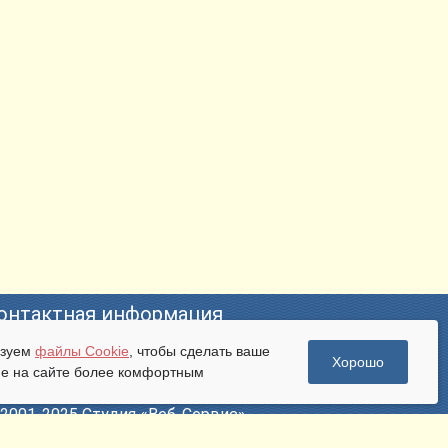
онтактная информация
ьзуем
файлы Cookie
, чтобы сделать ваше
mail:
pr@bweb.ru
Хорошо
е на сайте более комфортным
лефон: +7 (473) 274-47-57
. Владимира Невского, д. 28
2001-2025 Студия «Веб-Сервис»