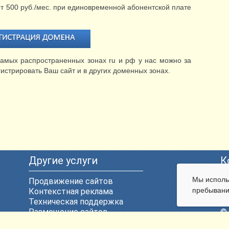
т 500 руб./мес. при единовременной абонентской плате
самых распространенных зонах ru и рф у нас можно за
гистрировать Ваш сайт и в других доменных зонах.
Другие услуги
К
Мы испол
Продвижение сайтов
E-
пребывани
Контекстная реклама
Те
Техническая поддержка
ул
Размещение сайтов
© 
Регистрация доменных имен