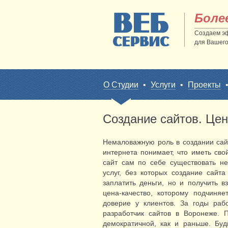
Боле
Создаем э
для Вашего
О Студии
•
Услуги
•
Проекты
Создание сайтов. Цен
Немаловажную роль в создании сай
интернета понимает, что иметь св
сайт сам по себе существовать н
услуг, без которых создание сайт
заплатить деньги, но и получить 
цена-качество, которому подчиня
доверие у клиентов. За годы раб
разработчик сайтов в Воронеже. 
демократичной, как и раньше. Б