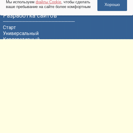
Мы используем
файлы Cookie
, чтобы сделать
Хорошо
ваше пребывание на сайте более комфортным
Разработка сайтов
Старт
Универсальный
Корпоративный
Эксклюзивный
ВЕБ-Портал
Политика конфиденциальности
Другие услуги
Продвижение сайтов
Контекстная реклама
Техническая поддержка
Размещение сайтов
Регистрация доменных имен
Согласие на обработку
персональных данных