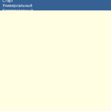
Старт
Универсальный
Корпоративный
Эксклюзивный
ВЕБ-Портал
Политика конфиденциальности
Другие услуги
Продвижение сайтов
Контекстная реклама
Техническая поддержка
Размещение сайтов
Регистрация доменных имен
Согласие на обработку
персональных данных
Контактная информация
E-mail:
pr@bweb.ru
Телефон: +7 (473) 274-47-57
ул. Владимира Невского, д. 28