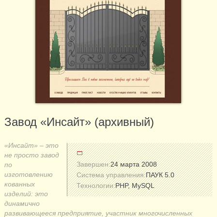
Завод «Инсайт» (архивный)
«Инсайт» – это
не просто завод
Завершен:
24 марта 2008
по
изготовлению
Система управления:
ПАУК 5.0
кованных
Технологии:
PHP, MySQL
изделий: это
динамично
развивающееся предприятие, участник многочисленных