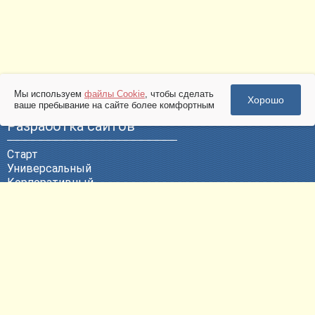
Мы используем
файлы Cookie
, чтобы сделать
Хорошо
ваше пребывание на сайте более комфортным
Разработка сайтов
Старт
Универсальный
Корпоративный
Эксклюзивный
ВЕБ-Портал
Политика конфиденциальности
Другие услуги
Продвижение сайтов
Контекстная реклама
Техническая поддержка