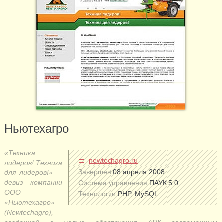
Ньютехагро
«Техника
newtechagro.ru
лидеров! Техника
Завершен:
08 апреля 2008
для лидеров!» —
девиз компании
Система управления:
ПАУК 5.0
ООО
Технологии:
PHP, MySQL
«Ньютехагро»
(Newtechagro),