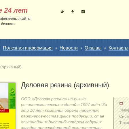
е 24 лет
ффективные сайты
 бизнеса
•
Полезная информация
•
Новости
•
Отзывы
•
Контакты
 (архивный)
Деловая резина (архивный)
ООО «Деловая резина» на рынке
резинотехнических изделий с 1997 года. За
Заве
эти 10 лет компания обрела надежных
партнеров-поставщиков продукции, став
Сист
опытнейшим дистрибьютором ведущих
Техн
заводов-производителей резинотехники.