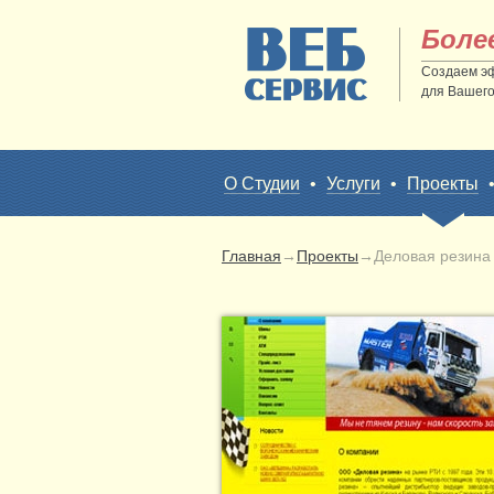
Боле
Создаем э
для Вашего
О Студии
•
Услуги
•
Проекты
Главная
→
Проекты
→
Деловая резина