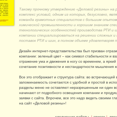
Такому прочному утверждению «Деловой резины» на 
комплекс условий, одним из которых, безусловно, явл
команда грамотных специалистов с большим опытом
химической промышленности и хорошим знанием спе
технологических особенностей производства РТИ и ши
компании специализироваться на решении сложных и
поставок РТИ и шин, в полном объеме удовлетворяя
Дизайн интернет-представительства был призван отраз
компании: зеленый цвет – как символ стабильности и в
отражение ума и движения в ногу со временем, а яркий 
сочетание позитивности и нестандартности мышления 
Все это отображает и структура сайта: во встречающей 
запоминаемость сочетаются с удобной и простой в исп
разделы меню не оставляют неразрешенным ни один во
начинают от подробного освещения компании и проду
заявки с сайта. Впрочем, все это надо видеть своими г
на сайт «Деловой резины»!
←
следующие работы
|
список
|
пре