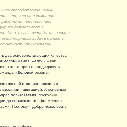
рынке способствовал целый
яется то, что эта компания –
 работы на предприятиях
цифики деятельности,
н. Что, в свою очередь, позволяет
 нестандартных задач в области
 потребности покупателей.
ить два основополагающих качества
заимопонимания, желтый – как
их оттенок призван подчеркнуть
команды «Деловой резины».
вас главной странице яркость и
ользовании навигацией. А основные
прос пользователя, поскольку
кции до возможности оформления
лазами. Поэтому – добро пожаловать
дыдущие работы
→