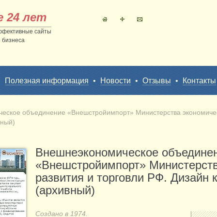
е 24 лет
ффективные сайты
 бизнеса
•
Полезная информация
•
Новости
•
Отзывы
•
Контакты
еское объединение «Внешстройимпорт» Министерства экономическ
вный)
Внешнеэкономическое объедине
«Внешстройимпорт» Министерств
развития и торговли РФ. Дизайн 
(архивный)
Создано в 1974.