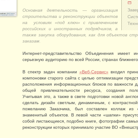
Заве
Основная деятельность — организация
строительства и реконструкции объектов
Сист
на условиях «под ключ» с привлечением
Техн
российских и иностранных подрядчиков, а
также закупка оборудования, как для объектов ст
заказам.
Интернет-представительство Объединения имеет 
серьезную аудиторию по всей России, странах ближнего
В спектр задач компании
«Веб-Сервис»
входил принц
компоновки старого сайта с целью оптимизации предс
расположения информационных блоков по важности д
общей привлекательности ресурса, создания пол
Учитывая это, а также в свете подготовки новой англ
сделать дизайн светлым, динамичным, с контрастно
пожеланию Заказчика, был составлен коллаж из 
знаменитый объектов. В левой части «шапки» присутс
собой листающиеся, подобно книге, фотографии самых 
реконструкции которых принимало участие ВО «Внешст