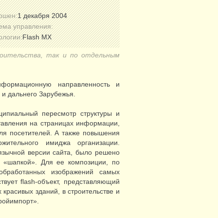
ршен:
1 декабря 2004
ема управления:
ологии:
Flash MX
роительства, так и по отдельным
информационную направленность и
 и дальнего Зарубежья.
ипиальный пересмотр структуры и
тавления на страницах информации,
ля посетителей. А также повышения
ожительного имиджа организации.
оязычной версии сайта, было решено
й «шапкой». Для ее композиции, по
обработанных изображений самых
твует flash-объект, представляющий
красивых зданий, в строительстве и
ройимпорт».