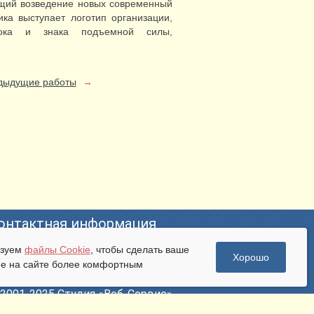
ющий возведение новых современный
ика выступает логотип организации,
блока и знака подъемной силы,
дыдущие работы
→
онтактная информация
ьзуем
файлы Cookie
, чтобы сделать ваше
mail:
pr@bweb.ru
Хорошо
е на сайте более комфортным
лефон: +7 (473) 274-47-57
. Владимира Невского, д. 28
2001-2025 Студия «Веб-Сервис»