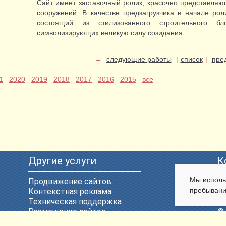
Сайт имеет заставочный ролик, красочно представля
сооружений. В качестве предзагрузчика в начале рол
состоящий из стилизованного строительного 
символизирующих великую силу созидания.
←
следующие работы
|
список
|
пре
1
2020
2019
2018
2017
2016
2015
все
Другие услуги
К
Мы испол
Продвижение сайтов
E-
пребывани
Контекстная реклама
Те
Техническая поддержка
ул
Размещение сайтов
© 
Регистрация доменных имен