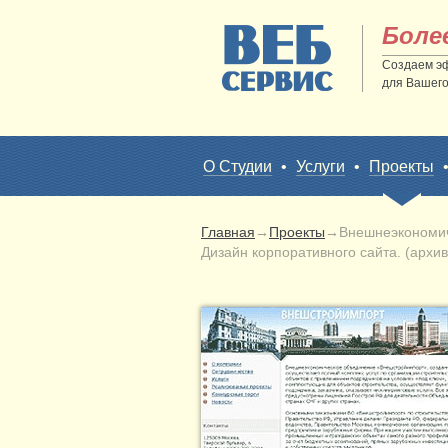
Боле
Создаем э
для Вашего
О Студии
•
Услуги
•
Проекты
Главная
→
Проекты
→
Внешнеэкономич
Дизайн корпоративного сайта. (архи