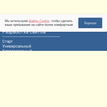
Мы используем
файлы Cookie
, чтобы сделать
Хорошо
ваше пребывание на сайте более комфортным
Разработка сайтов
Старт
Универсальный
Корпоративный
Эксклюзивный
ВЕБ-Портал
Политика конфиденциальности
Другие услуги
Продвижение сайтов
Контекстная реклама
Техническая поддержка
Размещение сайтов
Регистрация доменных имен