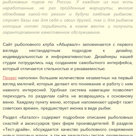
рыболовных туров по России. У каждого из них есть
наработанные, не раз пройденные маршруты, многие
облюбовав какой-то регион и будучи заядлым рыбаком,
строят базы как для себя и своих друзей, так и для рыбаков
которые хотят порыбачить в новом месте и получить
гарантированное качественное обслуживание.
Сайт рыболовного клуба «Абырвалг» запоминается с первого
взгляда нестандартным подходом к дизайну,
индивидуальностью и информативностью. Дизайнеры нашей
студии потрудились над созданием самобытного интерфейса,
который отличается стильностью и узнаваемостью.
Проект
наполнен большим количеством незаметных на первый
взгляд мелочей, которые делают его понимание и работу с ним
намного интересней. Удобная система навигации позволяет
переходить по разделам сайта не возвращаясь к основному
меню. Каждому пункту меню, которые напоминают шрифт газет
советских времен, предшествует иконка в виде рыбки.
Раздел «Каталог» содержит подробное описание рыболовных
снастей и аксессуаров трех фирм производителей. В разделе
«Тест-драйв», обсуждается качество рыболовного снаряжения
новых торговых марок, а так же результаты тестов, проведенных