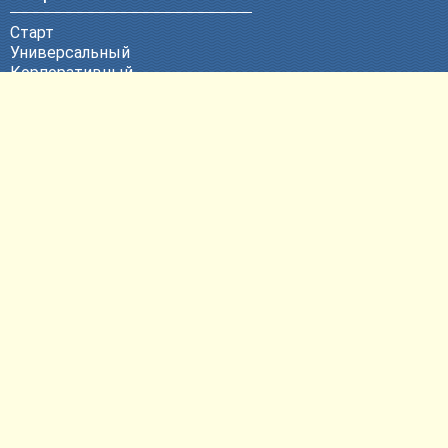
Старт
Универсальный
Корпоративный
Эксклюзивный
ВЕБ-Портал
Политика конфиденциальности
Другие услуги
Продвижение сайтов
Контекстная реклама
Техническая поддержка
Размещение сайтов
Регистрация доменных имен
Согласие на обработку
персональных данных
Контактная информация
E-mail:
pr@bweb.ru