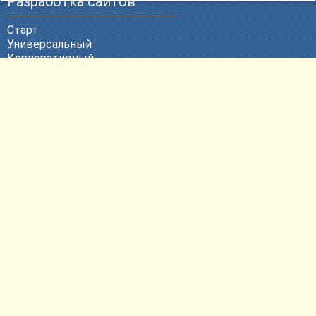
Разработка сайтов
Старт
Универсальный
Корпоративный
Эксклюзивный
ВЕБ-Портал
Политика конфиденциальности
Другие услуги
Продвижение сайтов
Контекстная реклама
Техническая поддержка
Размещение сайтов
Регистрация доменных имен
Согласие на обработку
персональных данных
Контактная информация
E-mail:
pr@bweb.ru