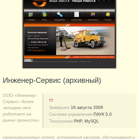
Инженер-Сервис (архивный)
ООО «Инженер-
Сервис» более
Завершен:
18 августа 2009
четырех лет
работает на
Система управления:
ПАУК 5.0
рынке прочистки
Технологии:
PHP, MySQL
канализационных сетей, устранения засоров, обслуживания и