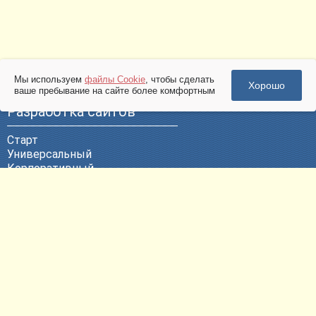
Мы используем
файлы Cookie
, чтобы сделать
Хорошо
ваше пребывание на сайте более комфортным
Разработка сайтов
Старт
Универсальный
Корпоративный
Эксклюзивный
ВЕБ-Портал
Политика конфиденциальности
Другие услуги
Продвижение сайтов
Контекстная реклама
Техническая поддержка
Размещение сайтов