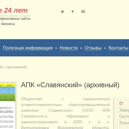
е 24 лет
ффективные сайты
 бизнеса
•
Полезная информация
•
Новости
•
Отзывы
•
Контакты
й» (архивный)
АПК «Славянский» (архивный)
Общество с ограниченной
ответственностью «Агропромышленный
Заве
комплекс Славянский» (ООО АПК
Славянский») образовано и
Сист
зарегистрировано в 2000 г. в г.
Техн
Бутурлиновка Воронежской области.