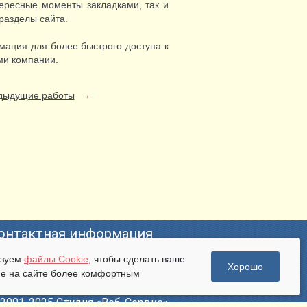
тересные моменты закладками, так и
разделы сайта.
мация для более быстрого доступа к
ми компании.
дыдущие работы
→
онтактная информация
ьзуем
файлы Cookie
, чтобы сделать ваше
mail:
pr@bweb.ru
Хорошо
е на сайте более комфортным
лефон: +7 (473) 274-47-57
. Владимира Невского, д. 28
2001-2025 Студия «Веб-Сервис»