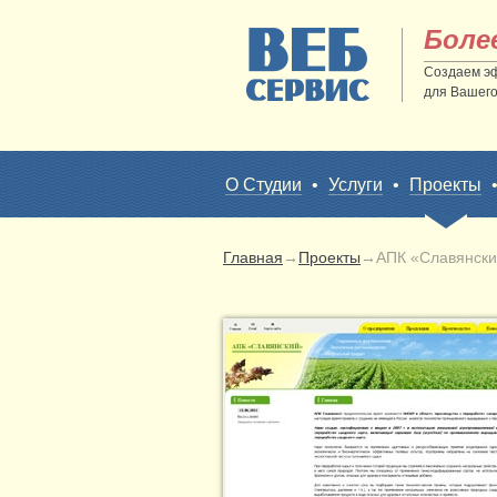
Боле
Создаем э
для Вашего
О Студии
•
Услуги
•
Проекты
Главная
→
Проекты
→
АПК «Славянски