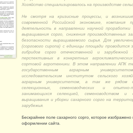
Хозяйство специализировалось на производстве сель
Не смотря на кризисные процессы, и возникши
современной Российской экономике, компания 
деятельность в направлении научной проработки
выращивания сорго, снижения производственных з
безопасности выращиваемого сырья. Для увеличен
(соргового сиропа) с единицы площади проводится 
гибридов сорго отечественной и зарубежной 
перспективных в конкретных агроклиматических
сортовой агротехники. В этом направлении АПК т
государственным аграрным университето
исследовательским институтом сельского хозяй
аграрным университетом, а так же рядом дру
селекционных, семеноводческих и опытно-пр
занимающихся селекцией, семеноводством и с
выращивания и уборки сахарного сорго на террито
зарубежья.
Бескрайнее поле сахарного сорго, которое изображено 
оформлении сайта.