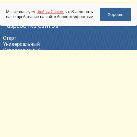
Мы используем
файлы Cookie
, чтобы сделать
Хорошо
ваше пребывание на сайте более комфортным
Разработка сайтов
Старт
Универсальный
Корпоративный
Эксклюзивный
ВЕБ-Портал
Политика конфиденциальности
Другие услуги
Продвижение сайтов
Контекстная реклама
Техническая поддержка
Размещение сайтов
Регистрация доменных имен
Согласие на обработку
персональных данных